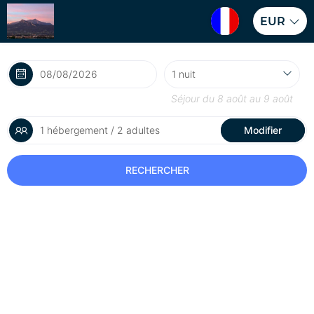
EUR
Séjour du
8 août
au
9 août
1 hébergement / 2 adultes
Modifier