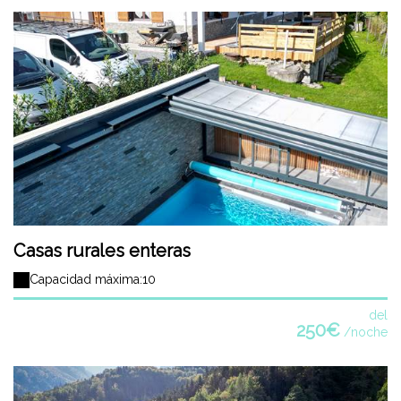
Casas rurales enteras
Capacidad máxima:10
del
250€
/noche