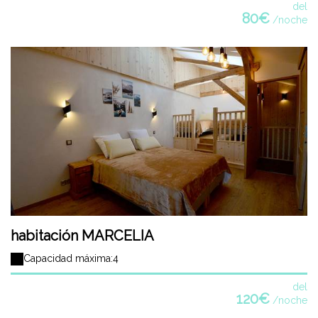
del
80€
/noche
habitación MARCELIA
Capacidad máxima:4
del
120€
/noche