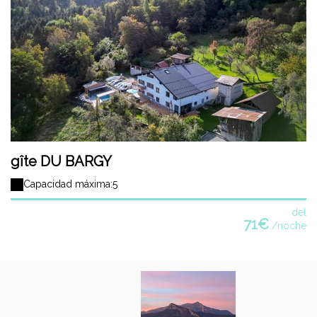
gîte DU BARGY
Capacidad máxima:5
del
71€
/noche