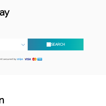
ay
SEARCH
nt secured by
n