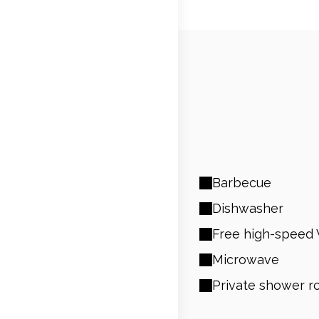
Barbecue
Dishwasher
Free high-speed 
Microwave
Private shower 