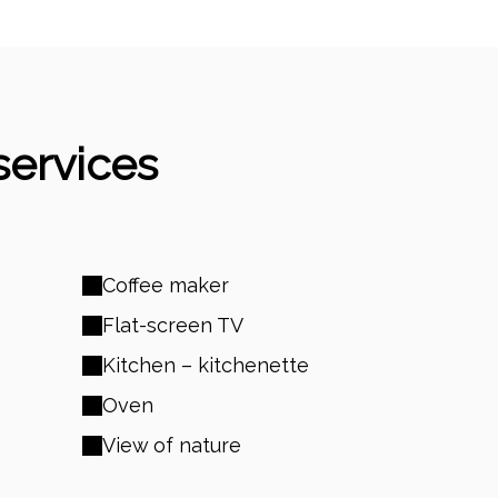
services
Coffee maker
Flat-screen TV
Kitchen – kitchenette
Oven
View of nature