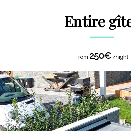
Entire gît
250€
from
/night