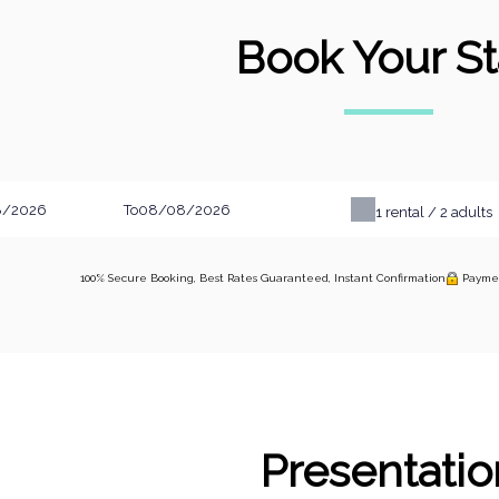
Book Your St
To
1
rental /
2
adults
100% Secure Booking, Best Rates Guaranteed, Instant Confirmation
Payme
Presentatio