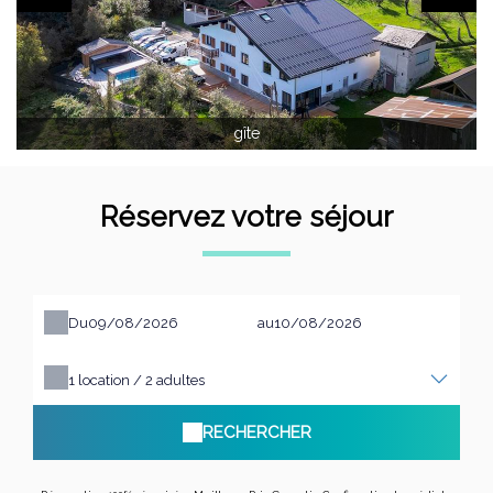
gîte
Réservez votre séjour
Du
au
1
location /
2
adultes
RECHERCHER