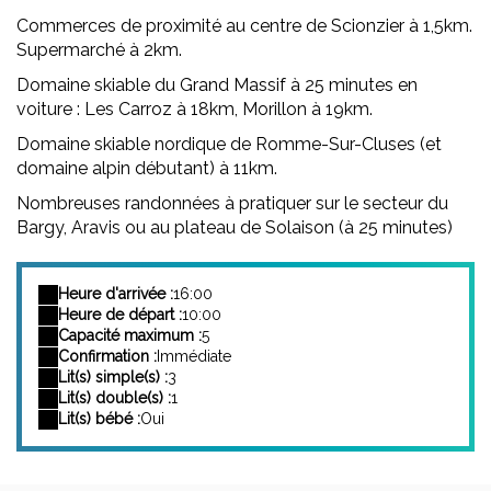
Commerces de proximité au centre de Scionzier à 1,5km.
Supermarché à 2km.
Domaine skiable du Grand Massif à 25 minutes en
voiture : Les Carroz à 18km, Morillon à 19km.
Domaine skiable nordique de Romme-Sur-Cluses (et
domaine alpin débutant) à 11km.
Nombreuses randonnées à pratiquer sur le secteur du
Bargy, Aravis ou au plateau de Solaison (à 25 minutes)
Heure d'arrivée :
16:00
Heure de départ :
10:00
Capacité maximum :
5
Confirmation :
Immédiate
Lit(s) simple(s) :
3
Lit(s) double(s) :
1
Lit(s) bébé :
Oui