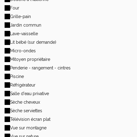
Four
Grille-pain
Jardin commun
Lave-vaisselle
Lit bébé (sur demande)
Micro-ondes
Mitoyen propriétaire
Penderie - rangement - cintres
Piscine
Réfrigérateur
Salle d'eau privative
Sèche cheveux
Sèche serviettes
Télévision écran plat
Vue sur montagne
Vue sur nature